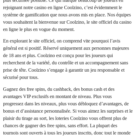
plus sécurisée possible. Ce qui marque beaucoup de joueurs en
rejoignant notre casino en ligne Coolzino, c’est évidemment le
système de gamification que nous avons mis en place. Nos équipes
vous souhaitent la bienvenue sur Coolzino, le site officiel du casino
en ligne le plus en vogue du moment.
En explorant le site officiel, on comprend vite pourquoi l’avis
général est si positif. Réservé uniquement aux personnes majeures
de 18 ans et plus. Coolzino est conçu pour les joueurs qui
recherchent de la variété, du contrôle et un accompagnement sans
prise de tête. Coolzino s’engage à garantir un jeu responsable et
sécurisé pour tous.
Gagnez des free spins, du cashback, des bonus cash et des
avantages VIP exclusifs en montant de niveau. Plus vous
progressez dans les niveaux, plus vous débloquez d’avantages, de
bonus et d’assistance personnalisée. Si vous aimez les surprises et le
plaisir du tirage au sort, les loteries Coolzino vous offrent plus de
chances de gagner des free spins, sans effort. La plupart des
tournois sont ouverts à tous les joueurs inscrits, donc tout le monde