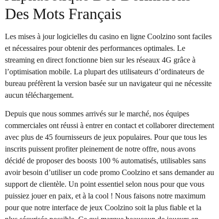
Des Mots Français
Les mises à jour logicielles du casino en ligne Coolzino sont faciles
et nécessaires pour obtenir des performances optimales. Le
streaming en direct fonctionne bien sur les réseaux 4G grâce à
l’optimisation mobile. La plupart des utilisateurs d’ordinateurs de
bureau préfèrent la version basée sur un navigateur qui ne nécessite
aucun téléchargement.
Depuis que nous sommes arrivés sur le marché, nos équipes
commerciales ont réussi à entrer en contact et collaborer directement
avec plus de 45 fournisseurs de jeux populaires. Pour que tous les
inscrits puissent profiter pleinement de notre offre, nous avons
décidé de proposer des boosts 100 % automatisés, utilisables sans
avoir besoin d’utiliser un code promo Coolzino et sans demander au
support de clientèle. Un point essentiel selon nous pour que vous
puissiez jouer en paix, et à la cool ! Nous faisons notre maximum
pour que notre interface de jeux Coolzino soit la plus fiable et la