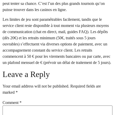
peut tenter sa chance. C’est l’un des plus grands tournois qu’on
puisse trouver dans les casinos en ligne.
Les limites de jeu sont paramétrables facilement, tandis que le
service client reste disponible à tout moment via plusieurs moyens
de communication (chat en direct, mail, guides FAQ). Les dépôts
(dès 20€) et les retraits minimum (50€, traités sous 5 jours
ouvrables) s’effectuent via diverses options de paiement, avec un
accompagnement constant du service client. Les retraits
commencent à 50 € pour les virements bancaires ou par carte, avec
un plafond mensuel de € (prévoir un délai de traitement de 5 jours).
Leave a Reply
Your email address will not be published.
Required fields are
marked
*
Comment
*