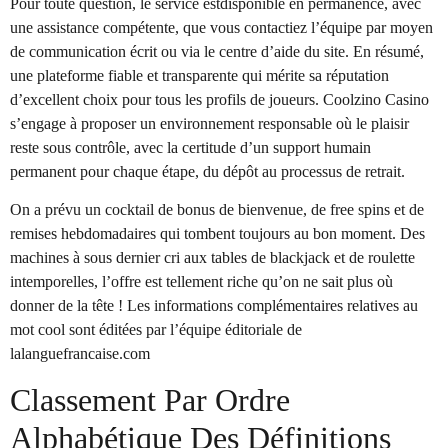
Pour toute question, le service estdisponible en permanence, avec
une assistance compétente, que vous contactiez l’équipe par moyen
de communication écrit ou via le centre d’aide du site. En résumé,
une plateforme fiable et transparente qui mérite sa réputation
d’excellent choix pour tous les profils de joueurs. Coolzino Casino
s’engage à proposer un environnement responsable où le plaisir
reste sous contrôle, avec la certitude d’un support humain
permanent pour chaque étape, du dépôt au processus de retrait.
On a prévu un cocktail de bonus de bienvenue, de free spins et de
remises hebdomadaires qui tombent toujours au bon moment. Des
machines à sous dernier cri aux tables de blackjack et de roulette
intemporelles, l’offre est tellement riche qu’on ne sait plus où
donner de la tête ! Les informations complémentaires relatives au
mot cool sont éditées par l’équipe éditoriale de
lalanguefrancaise.com
Classement Par Ordre
Alphabétique Des Définitions