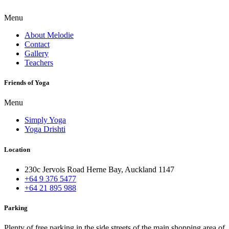
Menu
About Melodie
Contact
Gallery
Teachers
Friends of Yoga
Menu
Simply Yoga
Yoga Drishti
Location
230c Jervois Road Herne Bay, Auckland 1147
+64 9 376 5477
+64 21 895 988
Parking
Plenty of free parking in the side streets of the main shopping area of