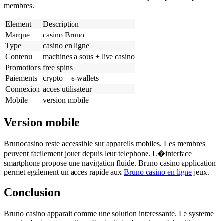
membres.
Element
Description
Marque
casino Bruno
Type
casino en ligne
Contenu
machines a sous + live casino
Promotions
free spins
Paiements
crypto + e-wallets
Connexion
acces utilisateur
Mobile
version mobile
Version mobile
Brunocasino reste accessible sur appareils mobiles. Les membres
peuvent facilement jouer depuis leur telephone. L�interface
smartphone propose une navigation fluide. Bruno casino application
permet egalement un acces rapide aux
Bruno casino en ligne
jeux.
Conclusion
Bruno casino apparait comme une solution interessante. Le systeme