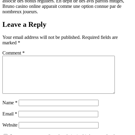
associe des bonus reguliers. En depit de des avis parfois mitiges,
Bruno casino online apparait comme une option connue par de
nombreux joueurs.
Leave a Reply
Your email address will not be published.
Required fields are
marked
*
Comment
*
Name
*
Email
*
Website