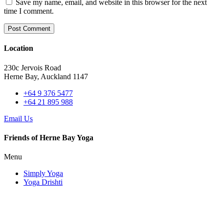
Save my name, email, and website in this browser for the next
time I comment.
Location
230c Jervois Road
Herne Bay, Auckland 1147
+64 9 376 5477
+64 21 895 988
Email Us
Friends of Herne Bay Yoga
Menu
Simply Yoga
Yoga Drishti