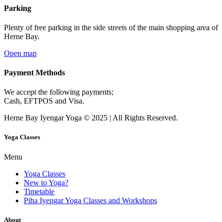
Parking
Plenty of free parking in the side streets of the main shopping area of
Herne Bay.
Open map
Payment Methods
We accept the following payments;
Cash, EFTPOS and Visa.
Herne Bay Iyengar Yoga © 2025 | All Rights Reserved.
Yoga Classes
Menu
Yoga Classes
New to Yoga?
Timetable
Piha Iyengar Yoga Classes and Workshops
About