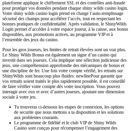
plateforme applique le chiffrement SSL et des contrôles anti‑fraude
pour protéger vos données pendant chaque shiny wilds casino login.
Votre shiny wilds casino login prend en charge l’auto-remplissage
sécurisé des champs pour accélérer l’accès, tout en respectant les
bonnes pratiques de confidentialité. Après validation, le ShinyWilds
Login permet d’accéder à votre espace joueur, à la caisse, aux bonus
disponibles, aux promotions actives, au programme VIP et à
l’ensemble des jeux du casino.
Pour les gros joueurs, les limites de retrait élevées sont un vrai plus.
Le Shiny Wilds Bonus est également un signe d’un casino qui
investit dans ses joueurs. Cela implique une sélection judicieuse des
jeux, une compréhension approfondie des mécaniques de bonus et
une discipline de fer. Une fois votre compte vérifié, les retraits sur
ShinyWilds sont beaucoup plus fluides. newlinePour garantir que
vos retraits soient traités le plus rapidement possible, il est conseillé
de faire vérifier votre compte dès votre inscription. Vous pouvez
interagir avec eux et avec d’autres joueurs, ajoutant une dimension
sociale à votre jeu.
Tu trouveras ci-dessous les etapes de connexion, les options
de securite que nous mettons a ta disposition et les solutions
aux problemes courants.
Le programme de fidélité et le club VIP de Shiny Wilds
Casino sont conçus pour récompenser l’engagement des