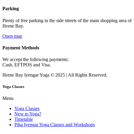
Parking
Plenty of free parking in the side streets of the main shopping area of
Herne Bay.
Open map
Payment Methods
We accept the following payments;
Cash, EFTPOS and Visa.
Herne Bay Iyengar Yoga © 2025 | All Rights Reserved.
Yoga Classes
Menu
Yoga Classes
New to Yoga?
Timetable
Piha Iyengar Yoga Classes and Workshops