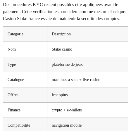
Des procedures KYC restent possibles etre appliquees avant le
paiement. Cette verification est considere comme mesure classique.
Casino Stake france essaie de maintenir la securite des comptes.
Categorie
Description
Nom
Stake casino
Type
plateforme de jeux
Catalogue
machines a sous + live casino
Offres
free spins
Finance
crypto + e-wallets
Compatibilite
navigation mobile