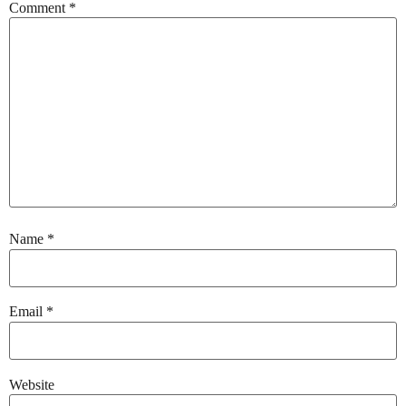
Comment
*
Name
*
Email
*
Website