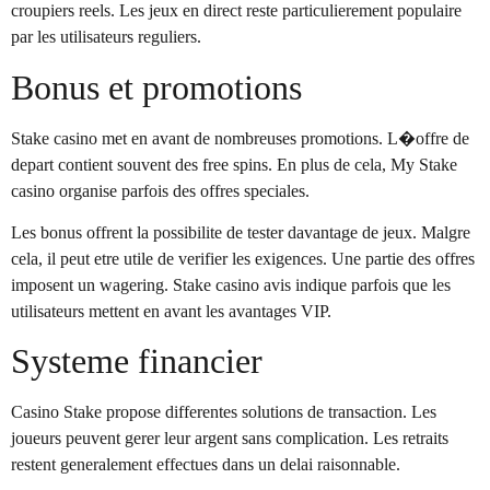
croupiers reels. Les jeux en direct reste particulierement populaire
par les utilisateurs reguliers.
Bonus et promotions
Stake casino met en avant de nombreuses promotions. L�offre de
depart contient souvent des free spins. En plus de cela, My Stake
casino organise parfois des offres speciales.
Les bonus offrent la possibilite de tester davantage de jeux. Malgre
cela, il peut etre utile de verifier les exigences. Une partie des offres
imposent un wagering. Stake casino avis indique parfois que les
utilisateurs mettent en avant les avantages VIP.
Systeme financier
Casino Stake propose differentes solutions de transaction. Les
joueurs peuvent gerer leur argent sans complication. Les retraits
restent generalement effectues dans un delai raisonnable.