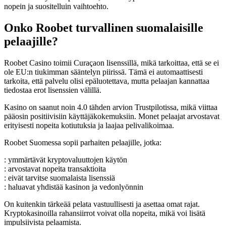
nopein ja suositelluin vaihtoehto.
Onko Roobet turvallinen suomalaisille
pelaajille?
Roobet Casino toimii Curaçaon lisenssillä, mikä tarkoittaa, että se ei
ole EU:n tiukimman sääntelyn piirissä. Tämä ei automaattisesti
tarkoita, että palvelu olisi epäluotettava, mutta pelaajan kannattaa
tiedostaa erot lisenssien välillä.
Kasino on saanut noin 4.0 tähden arvion Trustpilotissa, mikä viittaa
pääosin positiivisiin käyttäjäkokemuksiin. Monet pelaajat arvostavat
erityisesti nopeita kotiutuksia ja laajaa pelivalikoimaa.
Roobet Suomessa sopii parhaiten pelaajille, jotka:
: ymmärtävät kryptovaluuttojen käytön
: arvostavat nopeita transaktioita
: eivät tarvitse suomalaista lisenssiä
: haluavat yhdistää kasinon ja vedonlyönnin
On kuitenkin tärkeää pelata vastuullisesti ja asettaa omat rajat.
Kryptokasinoilla rahansiirrot voivat olla nopeita, mikä voi lisätä
impulsiivista pelaamista.