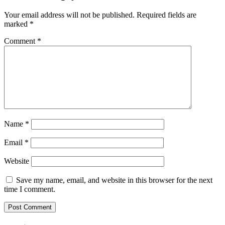
Your email address will not be published.
Required fields are
marked
*
Comment
*
Name
*
Email
*
Website
Save my name, email, and website in this browser for the next
time I comment.