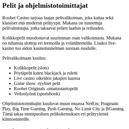
Pelit ja ohjelmistotoimittajat
Roobet Casino tarjoaa laajan pelivalikoiman, joka kattaa sekä
klassiset että modernit pelityypit. Mukana on tunnettuja
pelivalmistajia, jotka takaavat pelien laadun ja reiluuden.
Kolikkopelit muodostavat suurimman osan valikoimasta. Mukana
on tuhansia slotteja eri teemoilla ja volatiliteeteilla. Lisäksi live-
kasino tuo aidon kasinotunnelman suoraan ruudulle.
Pelivalikoimaan kuuluu:
Kolikkopelit (slots)
Pöytäpelit kuten blackjack ja ruletti
Live casino oikeiden jakajien kanssa
Game show -tyyliset pelit
Roobet Originals -omatuotantopelit
Vedonlyönti (sportsbook)
Ohjelmistotoimittajiin kuuluvat muun muassa NetEnt, Pragmatic
Play, Big Time Gaming, Push Gaming, No Limit City ja BGaming.
Tämä takaa monipuolisen pelikokemuksen eri pelityyleistä
kiinnostuneille.