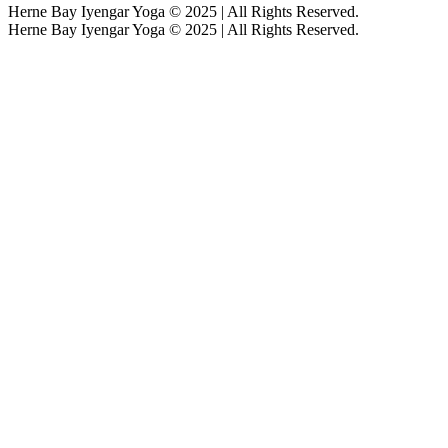
Herne Bay Iyengar Yoga © 2025 | All Rights Reserved.
Herne Bay Iyengar Yoga © 2025 | All Rights Reserved.