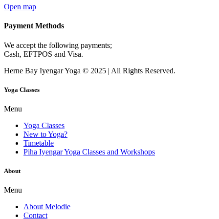
Open map
Payment Methods
We accept the following payments;
Cash, EFTPOS and Visa.
Herne Bay Iyengar Yoga © 2025 | All Rights Reserved.
Yoga Classes
Menu
Yoga Classes
New to Yoga?
Timetable
Piha Iyengar Yoga Classes and Workshops
About
Menu
About Melodie
Contact