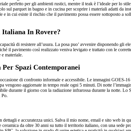
iale perfetto per gli ambienti rustici, mentre il teak è l’ideale per lo st
olo sul parquet in bagno e in cucina per scoprire i materiali adatti da in
e e in cui esiste il rischio che il pavimento possa essere sottoposto a so
 Italiana In Rovere?
capacità di resistere all’usura. La posa puo’ avvenire disponendo gli el
iché il pavimento così realizzato veniva levigato e trattato con le corrett
e e materiale.
a Per Spazi Contemporanei
o un’occasione di confronto informale e accessibile. Le immagini GOE
pa vengono aggiornate in tempo reale ogni 5 minuti. Di notte l’immagine
ile durante il giorno con la radiazione infrarossa durante la notte. Lo S
l Po.
con dettagli e accuratezza unici. Salva il mio nome, email e sito web in
 ceramica da oltre 30 anni su tutto il territorio italiano, con una sede p
n SPC, la soluzione in grado di unire estetica e praticità in qualsiasi amb