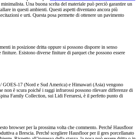
ile minimalista. Una buona scelta del materiale può perciò garantire un
stallare in questi ambienti. Questi aspetti diventano ancora più
llecitazioni e urti. Questa posa permette di ottenere un pavimento
ementi in posizione dritta oppure si possono disporre in senso
e finiture. Esistono diverse finiture di parquet che possono essere
S-16 / GOES-17 (Nord e Sud America) e Himawari (Asia) vengono
 non è scura poiché i raggi infrarossi possono rilevare differenze di
pina Family Collection, sui Lidi Ferraresi, è il perfetto punto di
 questo browser per la prossima volta che commento. Perché Hausfloor
roduttiva a Brescia. Perché scegliere Hausfloor per il gres porcellanato
iente. Rispetto all’ingresso della stanza, la posa può essere dritta o in