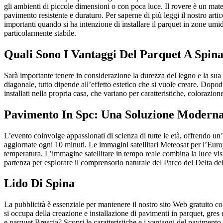
gli ambienti di piccole dimensioni o con poca luce. Il rovere è un mater
pavimento resistente e duraturo. Per saperne di più leggi il nostro artic
importanti quando si ha intenzione di installare il parquet in zone umid
particolarmente stabile.
Quali Sono I Vantaggi Del Parquet A Spina
Sarà importante tenere in considerazione la durezza del legno e la sua 
diagonale, tutto dipende all’effetto estetico che si vuole creare. Dopod
installati nella propria casa, che variano per caratteristiche, colorazion
Pavimento In Spc: Una Soluzione Modern
L’evento coinvolge appassionati di scienza di tutte le età, offrend
aggiornate ogni 10 minuti. Le immagini satellitari Meteosat per l’Euro
temperatura. L’immagine satellitare in tempo reale combina la luce visib
partenza per esplorare il comprensorio naturale del Parco del Delta de
Lido Di Spina
La pubblicità è essenziale per mantenere il nostro sito Web gratuito 
si occupa della creazione e installazione di pavimenti in parquet, gres e
e parquet Brescia? Scopri le caratteristiche e i vantaggi del pavimento i