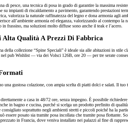
spina di pesce, una tecnica di posa in grado di garantire la massima resist
he su impianti di riscaldamento a pavimento, garantendo prestazioni term
rica, valorizza la naturale raffinatezza del legno e dona armonia agli ambi
isce all’ambiente armonia ed eleganza, valorizzando al contempo la natur
lo in frassino, ma soluzioni molto diffuse sono anche il teak e l’acero.
i Alta Qualità A Prezzi Di Fabbrica
a della collezione “Spine Speciali” è ideale sia alle abitazioni in stile
nel pub Wishlist — via dei Volsci 126B, ore 20 — per tre serate conse
 Formati
 una gustosa colazione, con ampia scelta di piatti dolci e salati. Il t
 direttamente a casa in 48/72 ore, senza impegno. È possibile richiedere 
to anche in bagno e cucina, purché si scelga un prodotto prefinito di qual
è consigliato soprattutto negli ambienti stretti e piccoli poiché ha la par
può essere posato sia tramite posa incollata che tramite posa flottante. S
prezzato in Francia, dove veniva installato nei palazzi al fine di rappres