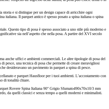
 storia e si distingue per un design capace di arricchire ogni
ina italiana. Il parquet antico è spesso posato a spina italiana o spina
eriale. Questo tipo di posa è spesso associato a uno stile più moderno e
gnificative sia nell’aspetto che nella posa. A partire del XVI secolo
ma anche uffici e ambienti commerciali. Le altre tipologie di posa del
a di pesce, una tecnica di posa che permette di creare meravigliosi
ie che desideravano un pavimento in parquet a spina di pesce.
orcellanato e parquet Hausfloor per i tuoi ambienti. L’accostamento con
o di tonalità chiare.
arquet Rovere Spina Italiana 90° Grigio Sfumato490x70x10/3 mm
do, da quelli classici e senza tempo a quelli moderni e minimalisti.