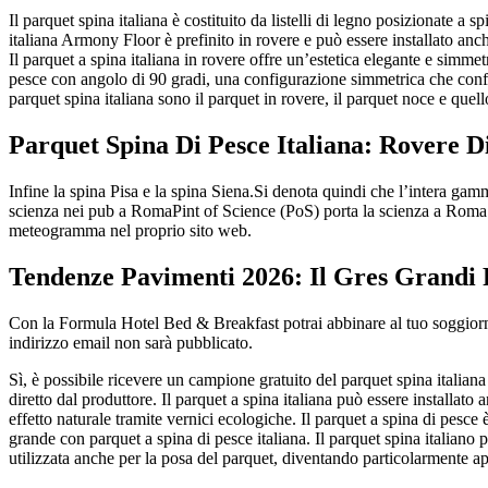
Il parquet spina italiana è costituito da listelli di legno posizionate a 
italiana Armony Floor è prefinito in rovere e può essere installato anc
Il parquet a spina italiana in rovere offre un’estetica elegante e simmet
pesce con angolo di 90 gradi, una configurazione simmetrica che confer
parquet spina italiana sono il parquet in rovere, il parquet noce e quel
Parquet Spina Di Pesce Italiana: Rovere D
Infine la spina Pisa e la spina Siena.Si denota quindi che l’intera gamm
scienza nei pub a RomaPint of Science (PoS) porta la scienza a Roma 
meteogramma nel proprio sito web.
Tendenze Pavimenti 2026: Il Gres Grandi
Con la Formula Hotel Bed & Breakfast potrai abbinare al tuo soggiorno
indirizzo email non sarà pubblicato.
Sì, è possibile ricevere un campione gratuito del parquet spina italiana
diretto dal produttore. Il parquet a spina italiana può essere installa
effetto naturale tramite vernici ecologiche. Il parquet a spina di pesce 
grande con parquet a spina di pesce italiana. Il parquet spina italiano 
utilizzata anche per la posa del parquet, diventando particolarmente ap