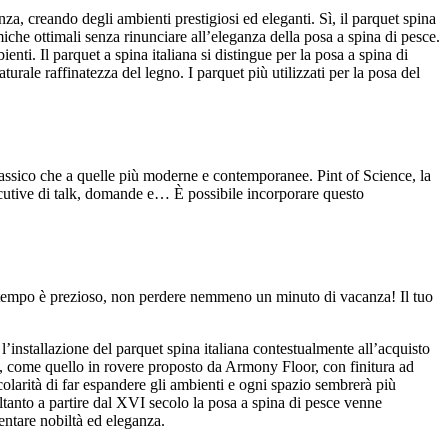
enza, creando degli ambienti prestigiosi ed eleganti. Sì, il parquet spina
iche ottimali senza rinunciare all’eleganza della posa a spina di pesce.
enti. Il parquet a spina italiana si distingue per la posa a spina di
ale raffinatezza del legno. I parquet più utilizzati per la posa del
 classico che a quelle più moderne e contemporanee. Pint of Science, la
cutive di talk, domande e… È possibile incorporare questo
uo tempo è prezioso, non perdere nemmeno un minuto di vacanza! Il tuo
l’installazione del parquet spina italiana contestualmente all’acquisto
ità, come quello in rovere proposto da Armony Floor, con finitura ad
ticolarità di far espandere gli ambienti e ogni spazio sembrerà più
oltanto a partire dal XVI secolo la posa a spina di pesce venne
entare nobiltà ed eleganza.