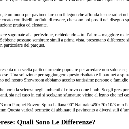
e, è un modo per pavimentare con il legno che affonda le sue radici nella
creato con listelli prefiniti di rovere, che sono poi posati nel disegno sp
luzione pratica ed elegante.
essere sagomate alla perfezione, richiedendo – tra l’altro – maggiore mat
. Sebbene possano sembrare simili a prima vista, presentano differenze si
in particolare del parquet.
resenta una scelta particolarmente popolare per arredare non solo case, 
cese. Una soluzione per raggiungere questo risultato è il parquet a spin
imo anno nel nostro Showroom abbiamo accolto tantissime persone e famigl
 che porta la scienza negli ambienti di ritrovo come i pub. Scegli gres p
nti, sia nel caso in cui si scelgano sfumature vicine al legno che nel cas
0/3 mm Parquet Rovere Spina Italiana 90° Naturale 490x70x10/3 mm P
Questa varietà permette di abbinare il pavimento a diversi stili d’arre
rese: Quali Sono Le Differenze?