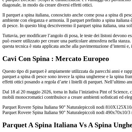
diagonale, in modo da creare diversi effetti ottici.
Il parquet a spina italiana, conosciuto anche come posa a spina di pesc
ambiente con eleganza e armonia. Il parquet prefinito a spina italiana è 
di pesce. In questo blog descriveremo il parquet spina italiana, una so
Tuttavia, per modificare l’angolo di posa, le teste dei listoni devono 
può essere utilizzato per creare una particolare atmosfera nella stanza
questa tecnica è stata applicata anche alla pavimentazione d’interni e, 
Cavi Con Spina : Mercato Europeo
Questo tipo di parquet è ampiamente utilizzata da parecchi anni e rapp
parquet a spina di pesce sono invece la spina ungherese e la spina fran
effetti ottici posando a regola d’arte i listelli di parquet. Nell’ult
Dal 18 al 20 maggio 2026, torna in Italia l’iniziativa Pint of Science,
mobili monocromatici contribuisce a creare ambienti sofisticati ed elega
Parquet Rovere Spina Italiana 90° Naturalepiccoli nodi 810X125X1
Parquet Rovere Spina Italiana 90° Naturalepiccoli nodi 490x70x10/3 mm 
Parquet A Spina Italiana Vs A Spina Unghe